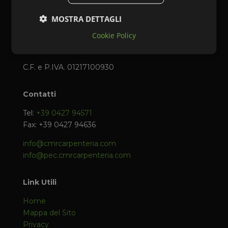
C.M.R. s.r.l.
Costruzioni Metalliche – Carpenteria
MOSTRA DETTAGLI
Cookie Policy
Via Zona Industriale del Cosa, 10
33097 Spilimbergo (PN)
C.F. e P.IVA. 01217100930
Contatti
Tel:
+39 0427 94571
Fax: +39 0427 94636
info@cmrcarpenteria.com
info@pec.cmrcarpenteria.com
Link Utili
Home
Mappa del Sito
Privacy